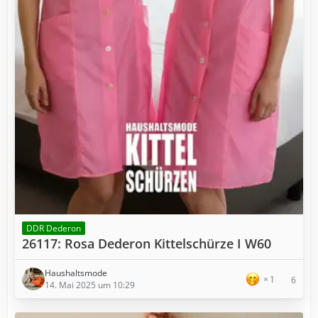
DDR Dederon
26117: Rosa Dederon Kittelschürze I W60
Haushaltsmode
1
6
14. Mai 2025 um 10:29