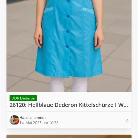
DDR Dederon
26120: Hellblaue Dederon Kittelschürze I W51
Haushaltsmode
0
14. Mai 2025 um 10:38