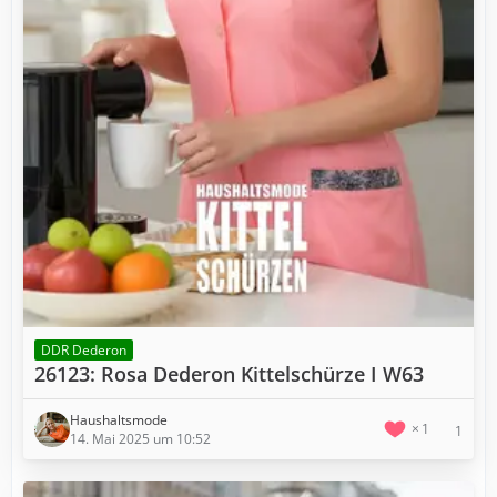
DDR Dederon
26123: Rosa Dederon Kittelschürze I W63
Haushaltsmode
1
1
14. Mai 2025 um 10:52