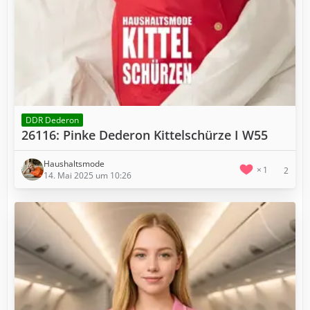
DDR Dederon
26116: Pinke Dederon Kittelschürze I W55
Haushaltsmode
1
2
14. Mai 2025 um 10:26