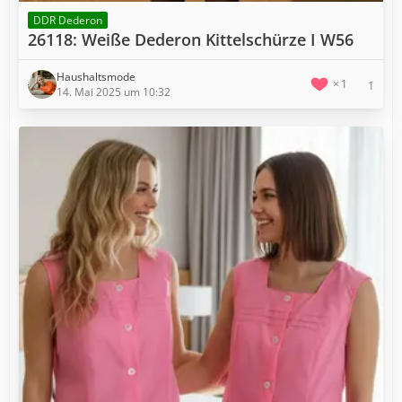
DDR Dederon
26118: Weiße Dederon Kittelschürze I W56
Haushaltsmode
1
1
14. Mai 2025 um 10:32