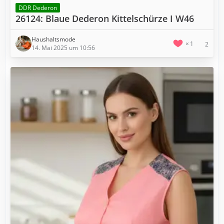
DDR Dederon
26124: Blaue Dederon Kittelschürze I W46
Haushaltsmode
1
2
14. Mai 2025 um 10:56