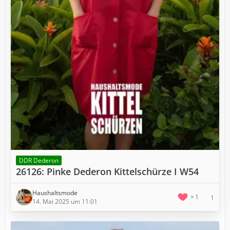
DDR Dederon
26126: Pinke Dederon Kittelschürze I W54
Haushaltsmode
1
1
14. Mai 2025 um 11:01