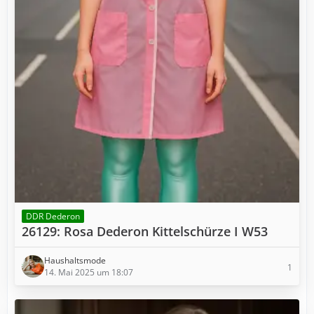
DDR Dederon
26129: Rosa Dederon Kittelschürze I W53
Haushaltsmode
1
14. Mai 2025 um 18:07