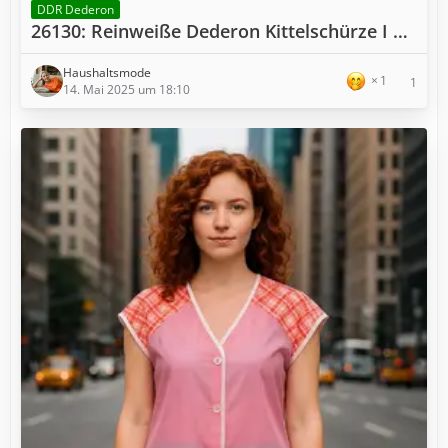
DDR Dederon
26130: Reinweiße Dederon Kittelschürze I W47
Haushaltsmode
1
1
14. Mai 2025 um 18:10