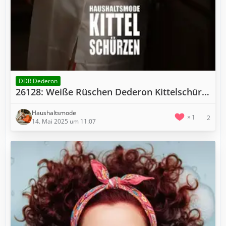
DDR Dederon
26128: Weiße Rüschen Dederon Kittelschürze I W58
Haushaltsmode
1
2
14. Mai 2025 um 11:07