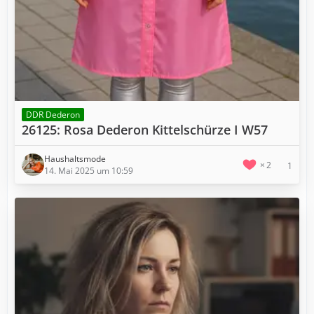
DDR Dederon
26125: Rosa Dederon Kittelschürze I W57
Haushaltsmode
2
1
14. Mai 2025 um 10:59