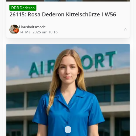
DDR Dederon
26115: Rosa Dederon Kittelschürze I W56
Haushaltsmode
0
14. Mai 2025 um 10:16