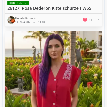
DDR Dederon
26127: Rosa Dederon Kittelschürze I W55
Haushaltsmode
1
1
14. Mai 2025 um 11:04