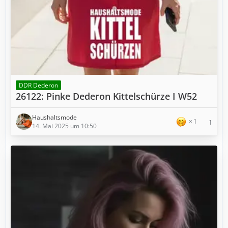
DDR Dederon
26122: Pinke Dederon Kittelschürze I W52
Haushaltsmode
1
1
14. Mai 2025 um 10:50