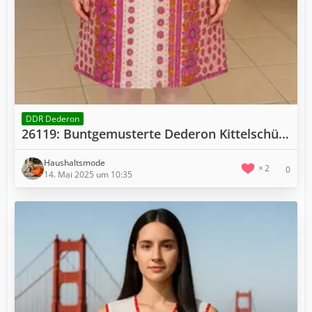
DDR Dederon
26119: Buntgemusterte Dederon Kittelschürze I W63
Haushaltsmode
2
0
14. Mai 2025 um 10:35