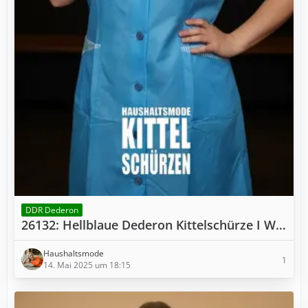
DDR Dederon
26132: Hellblaue Dederon Kittelschürze I W52
Haushaltsmode
1
14. Mai 2025 um 18:15