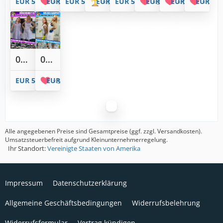
EUR 5,00
EUR 5,00
EUR 5,00
EUR 5,00
EUR 5,00
EUR 5,00
EUR 5,00
EUR 5,0
1
1
3
1
1
02831: Putzen und Quatschen über Kittelschürzen und Polyesterjacken
02826: Badezimmer putzen in langen weißen Leiber Mischgewebekittel
EUR 5,00
EUR 5,00
5
Alle angegebenen Preise sind Gesamtpreise (ggf. zzgl. Versandkosten).
Umsatzsteuerbefreit aufgrund Kleinunternehmerregelung.
Ihr Standort:
Vereinigte Staaten von Amerika
Impressum
Datenschutzerklärung
Allgemeine Geschäftsbedingungen
Widerrufsbelehrung
Widerrufsformular
Vertrag kündigen