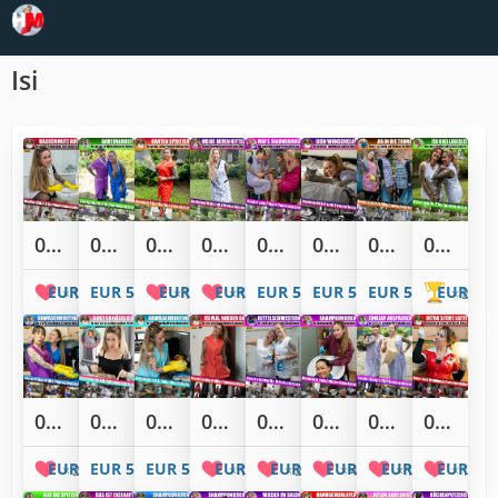
Isi
03060: Isi sagt dem Schmutz im Bad im weißen Kittel den Kampf an
03058: Lustige Gartenarbeit mit Isi und Lou im bunten Baumwollkittel
03055: Isi spritzt im Garten im orangen Nylonkittel rum!
03054: Isi und Sandy und 5 neue Kittelschürzen
03039: Mia's berichtet den Mädels über das neuste Salon Drama
03034: Isi erfüllt den Userwunsch doch gerne im flieder Dederonkittel
03025: Franzi, Isi und Sandy in karierten Kittelschürzen auf Mülltour
03020: Isi und Louis das erste Mal gemeinsam vor der Kamera im Kittel
EUR 5,00
EUR 5,00
EUR 5,00
EUR 5,00
EUR 5,00
EUR 5,00
EUR 5,00
EUR 5,0
1
1
1
2
03007: Abwaschroutine mit Lou und Isi im Kittel
02996: OMG! Isi dieser krass bunte Kittel ist sowas von anders schön!
02989: Isi total ungebügelt beim Abwasch mit Gummihandschuhen
02988: Isi ist wieder da um unsere Kittel zu tragen
02982: Unsere Kittelschwestern putzen das Badezimmer im weißen Kittel
02967: Isi im weinroten Nylonkittel shampooniert Lou im Friseursalon die Haare
02958: Isi und Lou packen die Einkäufe aus in flieder Dederonkittel
02957: Isi gönnt sich eine extra steife Latte im roten Lack Nurse Dress
EUR 5,00
EUR 5,00
EUR 5,00
EUR 5,00
EUR 5,00
EUR 5,00
EUR 5,00
EUR 5,0
2
1
2
4
1
1