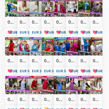
02950: Friseurin Lou im schicken Nylonkittel schneidet Isi die Spitzen
02946: Extrem ekelig! Isi putzt die KittelPraxis im weißen DDR Baumwollkittel
02941: Haare shampoonieren - Isi machts im weißen Nylonkittel
02933: Lou shampooniert im Nylonkittel Isi die Haare im Friseursalon
02927: Vier Kittelschönheiten sind zurück im Friseursalon
02921: Sandy und Isi layern sich so durch! Auch zum Rekord?
02916: Einmal schön den Garten durchgewässert im Nylonkittel
02915: Nach der Sauerei ist erst mal Küchenputzerei angesagt
EUR 5,00
EUR 5,00
EUR 5,00
EUR 5,00
EUR 5,00
EUR 5,00
EUR 5,00
EUR 5,0
2
3
1
1
1
1
02913: Isi liebt den neuen roten Nylonrückenschlusskittel
02896: Doppelte Kittellayer Dusche in sexy Dederonkittel
02887: Isi shampooniert sich die Haare im hellblauen Dederonkittel
02886: Eiersuche in schicken Kittel und Dederonüberwurfschürze
02885: Eine wilde SauerEI in hellblauen Dederonkittel
02884: Eine wilde SauerEI in farbenfrohen Nylonkittel
02881: Isi raschelt schön in drei rascheligen Nylonkittel
02880: Eine wilde SauerEI im weißen Nylonkittel
EUR 5,00
EUR 5,00
EUR 5,00
EUR 5,00
EUR 5,00
EUR 5,00
EUR 5,00
EUR 5,0
2
1
3
1
02878: Wer bekommt den Zuschlag für Lulu's neue Kittelschürze
02873: Isi trägt den Müll raus in einem schicken flieder Dederonkittel
02866: Isi putzt die Toilette im roten Kittel und Latexhandschuhen
02857: Isi in einem pinken Nylonkittel wäscht einen Dederonkittel mit der Hand
02852: Abwaschaufgabe in extra dicken und langen Gummihandschuhen
02843: Isi Frühlingsplan für den Garten in Oma's bunter Kittelschürze
02840: Isi wäscht ab im super teuren flieder Dederonkittel
02833: Zu dritt im Nylonkittel geht es an den Handschuhlayer Rekord