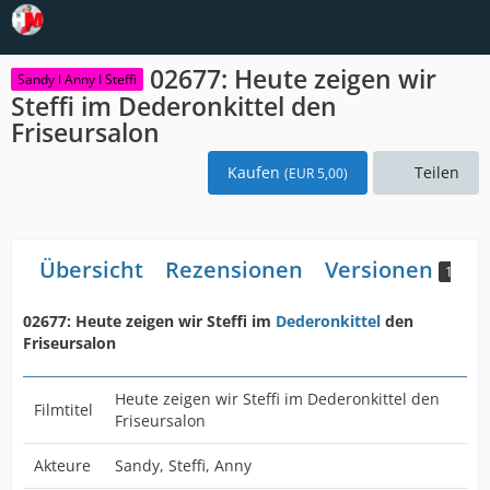
02677: Heute zeigen wir
Sandy I Anny I Steffi
Steffi im Dederonkittel den
Friseursalon
Kaufen
Teilen
(
EUR 5,00
)
Übersicht
Rezensionen
Versionen
1
02677: Heute zeigen wir Steffi im
Dederonkittel
den
Friseursalon
Heute zeigen wir Steffi im Dederonkittel den
Filmtitel
Friseursalon
Akteure
Sandy, Steffi, Anny